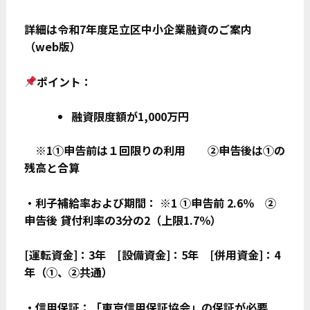
詳細は
令和7年度足立区中小企業融資のご案内
（web版）
ポイント：
融資限度額が1,000万円
※1①申告前は１回限りの利用 ②申告後は①の
残高と合算
・利子補給率および期間： ※1 ①申告前 2.6％ ②
申告後 貸付利率の3分の2（上限1.7％）
[
運転資金]：3年 [設備資金]：5年 [併用資金]：4
年（①、②共通）
・信用保証：「東京信用保証協会」の保証が必要