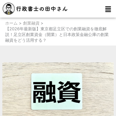
内
メ
容
ニ
を
ュ
ー
ホーム
創業融資
ス
【2026年最新版】東京都足立区での創業融資を徹底解
キ
説！足立区創業資金（開業）と日本政策金融公庫の創業
ッ
融資をどう活用する？
プ