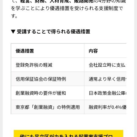
て、
経営、財務、人材育成、販路開拓
の4分野の知識
を学ぶことにより優遇措置を受けられる支援制度で
す。
▼ 受講することで得られる優遇措置
優遇措置
内容
登録免許税の軽減
会社設立時に支払う登録
信用保証協会の保証特例
通常より早く信用保証
創業融資時の要件が緩和
日本政策金融公庫の貸
東京都「創業融資」の特例適用
融資利率が0.4％優遇さ
他にも足立区が力を入れる起業家支援プロ