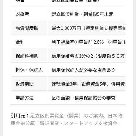
対象者
足立区で創業・創業後5年未満
融資限度額
最大1,000万円（特定創業支援等事業社は2
金利
利子補給率①申告前 2.6％ ②申告後 貸付
保証料補助
信用保証料の3分の2（限度額５０万円）
担保・保証人
信用保保証人が必要な場合あり
返済期間
運転資金3年、設備資金5年、併用資金4
申請方法
区の面談＋信用保証協会の審査
引用元：
足立区創業資金（開業）のご案内
、
日本政
策金融公庫「新規開業・スタートアップ支援資金」