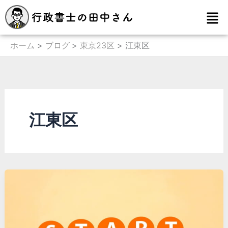
内
メ
容
ニ
を
ュ
ー
ホーム
ブログ
東京23区
江東区
ス
キ
ッ
プ
江東区