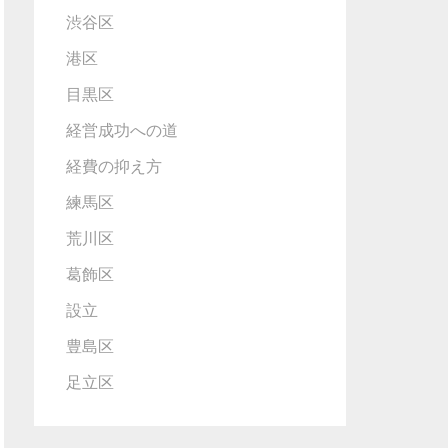
渋谷区
港区
目黒区
経営成功への道
経費の抑え方
練馬区
荒川区
葛飾区
設立
豊島区
足立区