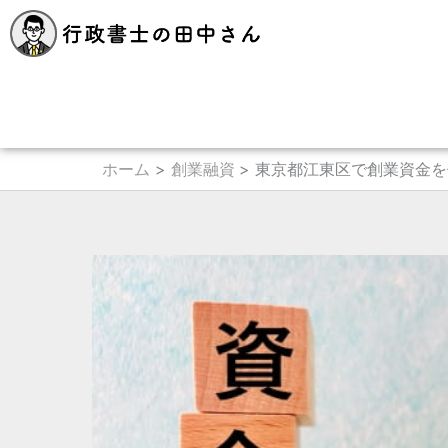
内
容
を
ス
キ
ッ
プ
ホーム
創業融資
東京都江東区で創業資金を