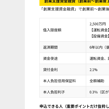
創業支援資金融資（創業前～創業後
「創業支援資金融資」で創業前～創業
2,500万円
借入限度額
【運転資金
【設備資金】
返済期間
6年以内（
資金使途
運転資金、
貸付金利
2.1%
本人負担信用保証料
全額補助
本人負担利子
0.3％（区が
申込できる人（重要ポイントだけ抜粋