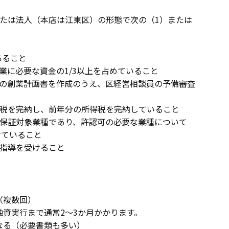
または法人（本店は江東区）の形態で次の（1）または
あること
業に必要な資金の1/3以上を占めていること
定の創業計画書を作成のうえ、区経営相談員の予備審査
民税を完納し、前年分の所得税を完納していること
の保証対象業種であり、許認可の必要な業種について
けていること
営指導を受けること
（複数回）
資実行まで通常2～3か月かかります。
なる（必要書類も多い）