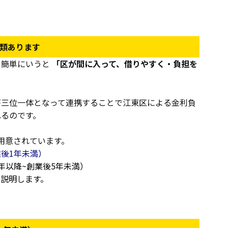
種類あります
く簡単にいうと
「区が間に入って、借りやすく・負担を
が三位一体となって連携することで江東区による金利負
れるのです。
用意されています。
後1年未満）
年以降~創業後5年未満）
説明します。