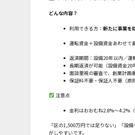
どんな内容？
利用できる方：
新たに事業を
運転資金＋設備資金あわせて最大
返済期間：設備20年以内／運
長期返済が可能（設備資金20
面談重視の審査で、創業計画
保証料不要・保証人不要（原
注意点
金利はおおむね2.8%〜4.2
「区の1,500万円では足りない」「
がしやすいです。