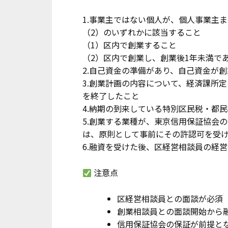
1.事業主ではない個人が、個人事業主
（2）のいずれかに該当すること
（1）区内で創業すること
（2）区内で創業し、創業後1年未満で
2.自己資金の準備があり、自己資金が創
3.創業計画の内容について、経済課所
を終了したこと
4
.納期の到来している特別区民税・都
5.創業する業種が、東京信用保証協会
は、原則として事前にその許認可を受
6.融資を受けた後、区経営相談員の経
注意点
区経営相談員との面談が必須
創業相談員との面談開始から融
信用保証協会の保証が前提と