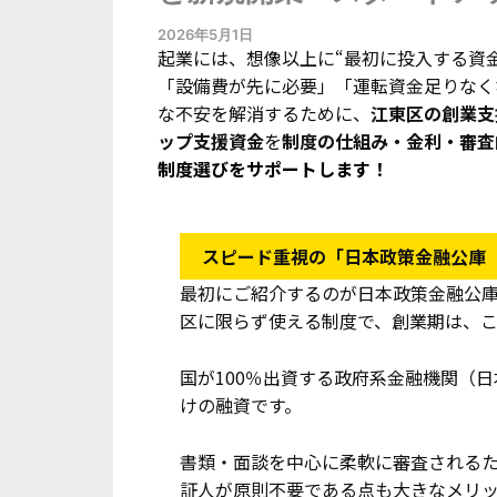
2026年5月1日
起業には、想像以上に“最初に投入する資
「設備費が先に必要」「運転資金足りなく
な不安を解消するために、
江東区の創業支
ップ支援資金
を
制度の仕組み
・金利・審査
制度選びをサポートします！
スピード重視の「日本政策金融公庫
最初にご紹介するのが日本政策金融公
区に限らず使える制度で、創業期は、
国が100％出資する政府系金融機関（
けの融資です。
書類・面談を中心に柔軟に審査される
証人が原則不要である点も大きなメリ