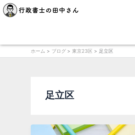
内
容
を
ス
キ
ッ
プ
ホーム
ブログ
東京23区
足立区
足立区