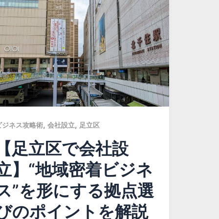
,
,
ビジネス攻略術
会社設立
足立区
【足立区で会社設
立】“地域密着ビジネ
ス”を形にする拠点選
びのポイントを解説