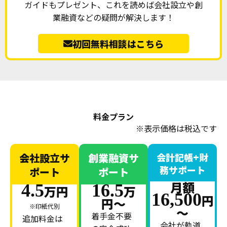
ガイドもプレゼント、これを読めば会社設立や創
業融資などの疑問が解決します！
初回無料相談はこちら
料金プラン
※表示価格は税込です
会社設立サ
創業融資サ
会計記帳+財
務サポート
ポート
ポート
月額
4.5
16.5
万円
万
16,500
円
円〜
※印紙代別
～
着手金不要
追加料金は
会社が軌道