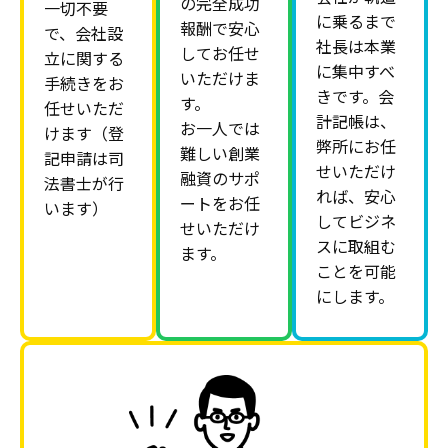
の完全成功
一切不要
に乗るまで
報酬で安心
で、会社設
社長は本業
してお任せ
立に関する
に集中すべ
いただけま
手続きをお
きです。会
す。
任せいただ
計記帳は、
お一人では
けます（登
弊所にお任
難しい創業
記申請は司
せいただけ
融資のサポ
法書士が行
れば、安心
ートをお任
います）
してビジネ
せいただけ
スに取組む
ます。
ことを可能
にします。