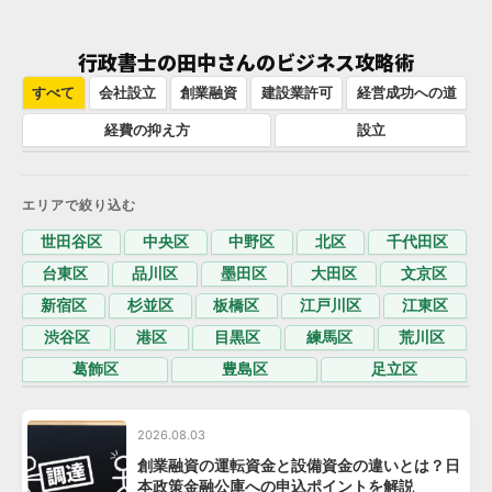
行政書士の田中さんのビジネス攻略術
すべて
会社設立
創業融資
建設業許可
経営成功への道
経費の抑え方
設立
エリアで絞り込む
世田谷区
中央区
中野区
北区
千代田区
台東区
品川区
墨田区
大田区
文京区
新宿区
杉並区
板橋区
江戸川区
江東区
渋谷区
港区
目黒区
練馬区
荒川区
葛飾区
豊島区
足立区
2026.08.03
創業融資の運転資金と設備資金の違いとは？日
本政策金融公庫への申込ポイントを解説