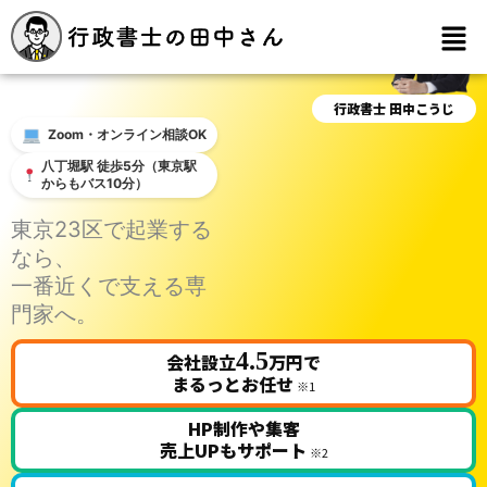
メ
ニ
ュ
ー
行政書士 田中こうじ
Zoom・オンライン相談OK
八丁堀駅 徒歩5分（東京駅
からもバス10分）
東京23区で起業する
なら、
一番近くで支える専
門家へ。
4.5
会社設立
万円で
まるっとお任せ
※1
HP制作や集客
売上UPもサポート
※2