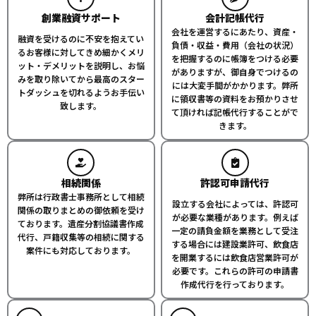
創業融資サポート
会計記帳代行
会社を運営するにあたり、資産・
融資を受けるのに不安を抱えてい
負債・収益・費用（会社の状況）
るお客様に対してきめ細かくメリ
を把握するのに帳簿をつける必要
ット・デメリットを説明し、お悩
がありますが、御自身でつけるの
みを取り除いてから最高のスター
には大変手間がかかります。弊所
トダッシュを切れるようお手伝い
に領収書等の資料をお預かりさせ
致します。
て頂ければ記帳代行することがで
きます。
相続関係
許認可申請代行
弊所は行政書士事務所として相続
設立する会社によっては、許認可
関係の取りまとめの御依頼を受け
が必要な業種があります。例えば
ております。遺産分割協議書作成
一定の請負金額を業務として受注
代行、戸籍収集等の相続に関する
する場合には建設業許可、飲食店
案件にも対応しております。
を開業するには飲食店営業許可が
必要です。これらの許可の申請書
作成代行を行っております。