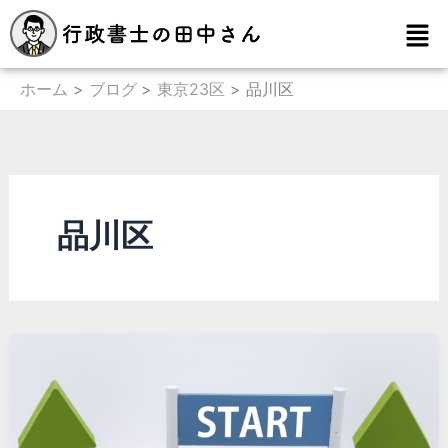
内
メ
容
ニ
を
ュ
ー
ホーム
ブログ
東京23区
品川区
ス
キ
ッ
プ
品川区