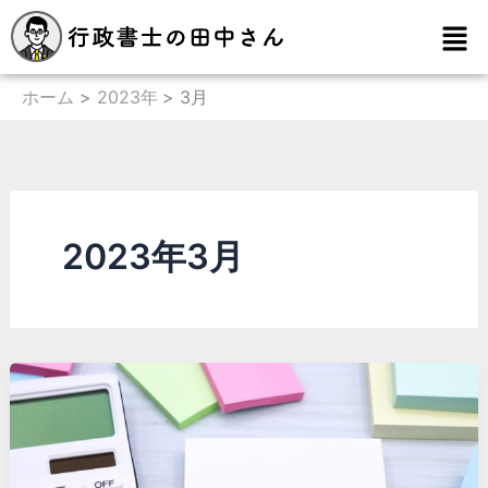
内
メ
容
ニ
を
ュ
ー
ホーム
2023年
3月
ス
キ
ッ
プ
2023年3月