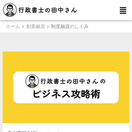
内
メ
容
ニ
を
ュ
ー
ホーム
創業融資
制度融資のしくみ
ス
キ
ッ
プ