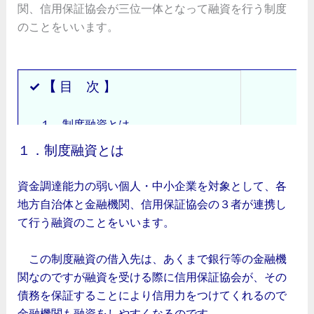
関、信用保証協会が三位一体となって融資を行う制度
のことをいいます。
✓ 【
目 次 】
１．制度融資とは
２．制度融資のしくみ
１．制度融資とは
３．制度融資における各機関の役割
４．制度融資のメリット・デメリット
資金調達能力の弱い個人・中小企業を対象として、各
地方自治体と金融機関、信用保証協会の３者が連携し
て行う融資のことをいいます。
この制度融資の借入先は、あくまで銀行等の金融機
関なのですが融資を受ける際に信用保証協会が、その
債務を保証することにより信用力をつけてくれるので
金融機関も融資をしやすくなるのです。