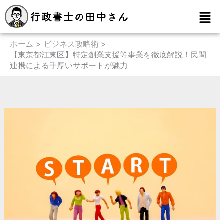
内
メ
容
ニ
を
ュ
ー
ホーム
ビジネス攻略術
ス
【東京都江東区】特定創業支援等事業を徹底解説！民間
キ
連携による手厚いサポートが魅力
ッ
プ