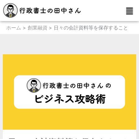
内
メ
容
ニ
を
ュ
ー
ホーム
創業融資
日々の会計資料等を保存すること
ス
キ
ッ
プ