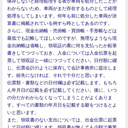
保存しないと経理処理する者が車両を処分したことが
わからないため、車両がまだ存在するものとして経理
処理をしてしまいます。何年も前に処分した車両が決
算書に掲載されている例すら時としてあるのです。
さらに、現金出納帳・売掛帳・買掛帳・手形帳などは
最低でも記帳してほしいのですが、無理なようなら現
金出納帳は省略し、領収証の裏に何を支払ったか鉛筆
書きしてつづっておき、入金については入金伝票を起
票して領収証と一緒につづってください。日付順に綴
じ、伝票会計のように保存して会計事務所に提出しま
す。紛失になければ、それで十分だと思います。
伝票類・書類などの日付欄は必ず記載します。もちろ
ん年月日の記載を必ず記載してください。後に、いつ
の分だかわからなくなってしまうことがよくありま
す。すべての書類の年月日を記載する癖をつけるとよ
いと思います。
また、領収書のない支出については、出金伝票に起票
して日付順に綴じます。領収書が無くても少額で事業