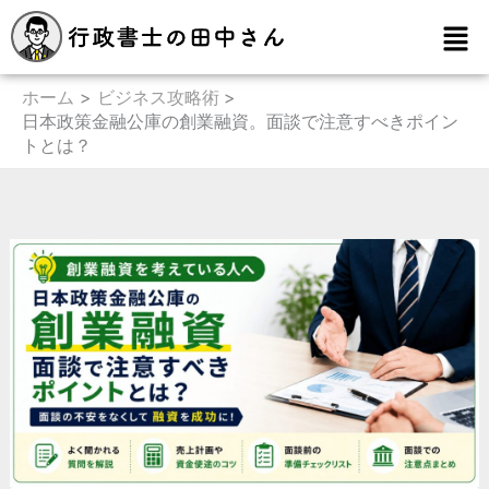
内
メ
容
ニ
を
ュ
ー
ホーム
ビジネス攻略術
ス
日本政策金融公庫の創業融資。面談で注意すべきポイン
キ
トとは？
ッ
プ