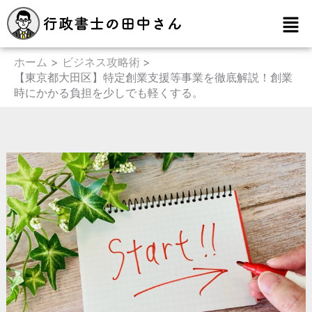
内
メ
容
ニ
を
ュ
ー
ホーム
ビジネス攻略術
ス
【東京都大田区】特定創業支援等事業を徹底解説！創業
キ
時にかかる負担を少しでも軽くする。
ッ
プ