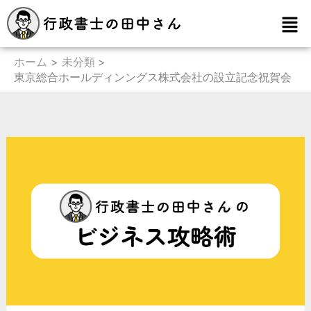
内
メ
容
ニ
を
ュ
ー
ホーム
未分類
ス
東京総合ホールディンングス株式会社の設立記念祝賀会
キ
ッ
プ