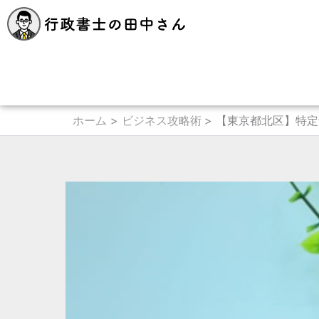
内
容
を
ス
キ
ッ
プ
ホーム
ビジネス攻略術
【東京都北区】特定