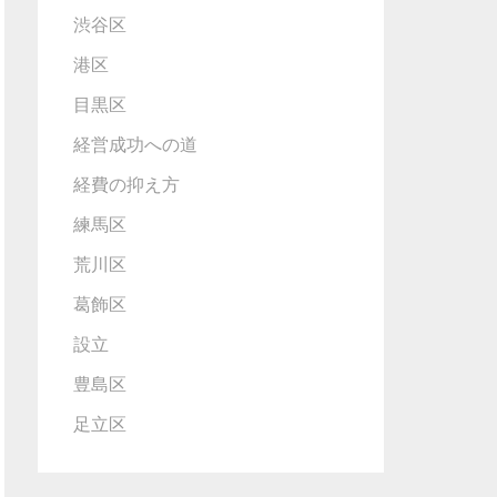
渋谷区
港区
目黒区
経営成功への道
経費の抑え方
練馬区
荒川区
葛飾区
設立
豊島区
足立区