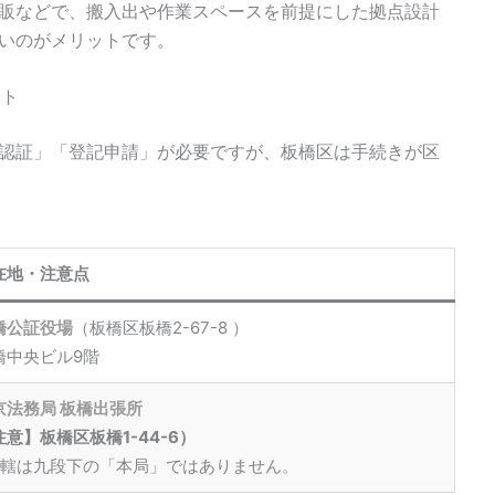
販などで、搬入出や作業スペースを前提にした拠点設計
いのがメリットです。
スト
認証」「登記申請」が必要ですが、板橋区は手続きが区
在地・注意点
橋公証役場
（板橋区板橋2-67-8 ）
橋中央ビル9階
京法務局 板橋出張所
注意】板橋区板橋1-44-6）
管轄は九段下の「本局」ではありません。