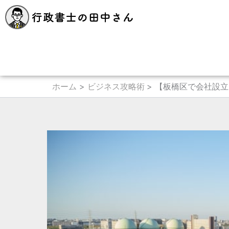
内
容
を
ス
キ
ッ
プ
ホーム
ビジネス攻略術
【板橋区で会社設立