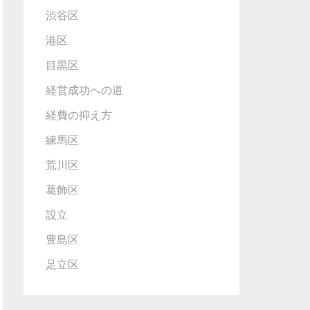
渋谷区
港区
目黒区
経営成功への道
経費の抑え方
練馬区
荒川区
葛飾区
設立
豊島区
足立区