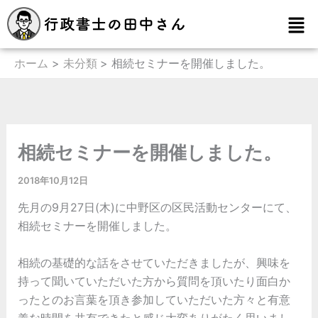
内
メ
容
ニ
を
ュ
ー
ホーム
未分類
相続セミナーを開催しました。
ス
キ
ッ
プ
相続セミナーを開催しました。
2018年10月12日
先月の9月27日(木)に中野区の区民活動センターにて、
相続セミナーを開催しました。
相続の基礎的な話をさせていただきましたが、興味を
持って聞いていただいた方から質問を頂いたり面白か
ったとのお言葉を頂き参加していただいた方々と有意
義な時間を共有できたと感じ大変ありがたく思いまし