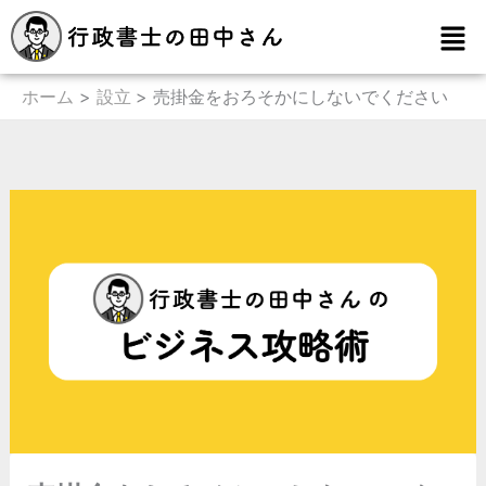
内
メ
容
ニ
を
ュ
ー
ホーム
設立
売掛金をおろそかにしないでください
ス
キ
ッ
プ