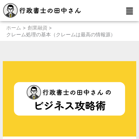
内
メ
容
ニ
を
ュ
ー
ホーム
創業融資
ス
クレーム処理の基本（クレームは最高の情報源）
キ
ッ
プ