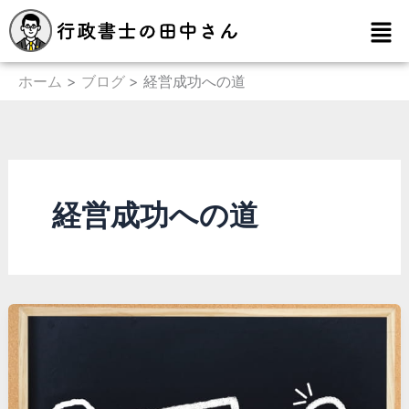
内
メ
容
ニ
を
ュ
ー
ホーム
ブログ
経営成功への道
ス
キ
ッ
プ
経営成功への道