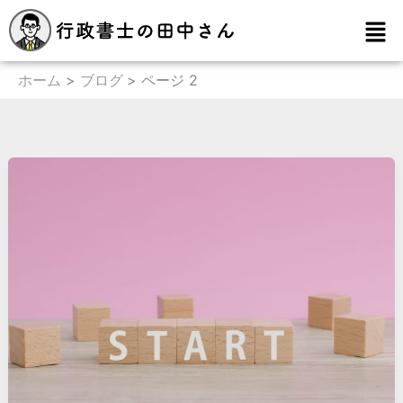
内
メ
容
ニ
を
ュ
ー
ホーム
ブログ
ページ 2
ス
キ
ッ
プ